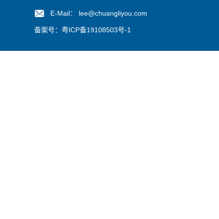
E-Mail： lee@chuangliyou.com
备案号：
粤ICP备19108503号-1