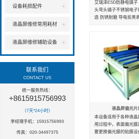
艾瑞泽ESD防静电镊子
设备耗损配件
头弯头镊子不锈钢电子
造 防锈耐磨 导电炭黑
液晶屏维修常用耗材
液晶屏维修辅助设备
联系我们
CONTACT US
统一服务热线：
+8615915756993
液晶屏偏光片
（7天*24小时）
本设备适用于各种液晶
李经理手机：15915756993
用过程中，表面偏光膜
要更换偏光膜的贴膜设
传真：020-34497375