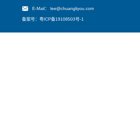
E-Mail： lee@chuangliyou.com
备案号：
粤ICP备19108503号-1