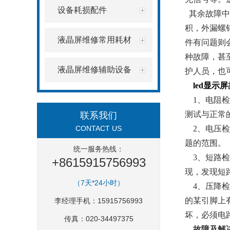
设备耗损配件
其余故障中
积，外漏螺
液晶屏维修常用耗材
件有问题则
种故障，甚
液晶屏维修辅助设备
护人员，也
led显示屏
1、电阻检
测试与正常
联系我们
CONTACT US
2、电压检
题的范围。
统一服务热线：
3、短路检
+8615915756993
现，发现短
（7天*24小时）
4、压降检
的某引脚上
李经理手机：15915756993
坏，必须电
传真：020-34497375
故障及解