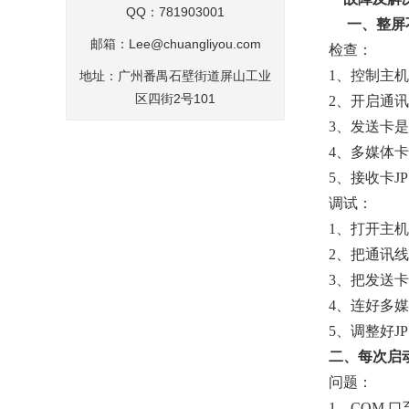
QQ：781903001
一、整屏
邮箱：Lee@chuangliyou.com
检查：
1、控制主
地址：广州番禺石壁街道屏山工业
区四街2号101
2、开启通
3、发送卡
4、多媒体
5、接收卡JP
调试：
1、打开主机
2、把通讯
3、把发送
4、连好多媒
5、调整好JP
二、每次启
问题：
1、COM 