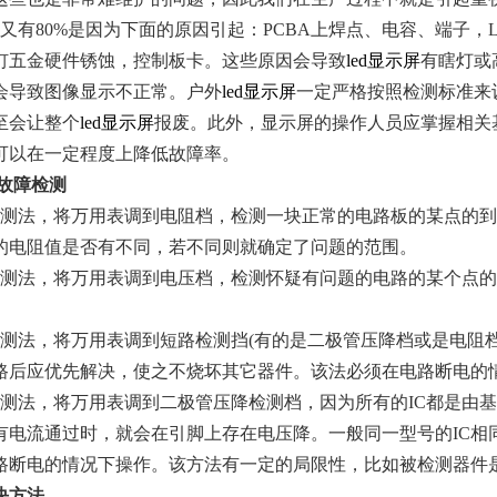
又有80%是因为下面的原因引起：PCBA上焊点、电容、端子，
钉五金硬件锈蚀，控制板卡。这些原因会导致
led显示屏
有瞎灯或
会导致图像显示不正常。户外
led显示屏
一定严格按照检测标准来
至会让整个
led显示屏
报废。此外，显示屏的操作人员应掌握相关
可以在一定程度上降低故障率。
故障检测
测法，将万用表调到电阻档，检测一块正常的电路板的某点的到
的电阻值是否有不同，若不同则就确定了问题的范围。
测法，将万用表调到电压档，检测怀疑有问题的电路的某个点的
测法，将万用表调到短路检测挡(有的是二极管压降档或是电阻档
路后应优先解决，使之不烧坏其它器件。该法必须在电路断电的
测法，将万用表调到二极管压降检测档，因为所有的IC都是由
有电流通过时，就会在引脚上存在电压降。一般同一型号的IC相
路断电的情况下操作。该方法有一定的局限性，比如被检测器件
决方法