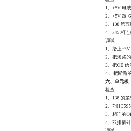
1、+5V 电
2、+5V 跟
3、138 第
4、245 相
调试：
1、给上+5V
2、把短路
3、把OE 
4 、把断
六、单元板
检查：
1、138 的
2、74HC59
3、相连的O
4、双排插针与
调试：