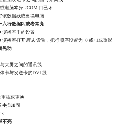
或电脑本身 2COM 口已坏
好该数据线或更换电脑
十六行数据闪或者常亮
ED 演播室里的设置
ED 演播室打开调试-设置，把行顺序设置为+0 或+1或重影
面晃动
脑与大屏之间的通讯线
体卡与发送卡的DVI 线
线重插或更换
 线冲插加固
送卡
板不亮